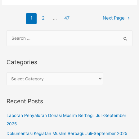
Posts
1
2
…
47
Next Page
→
navigation
S
e
a
r
Categories
c
h
C
f
a
o
t
Recent Posts
r
e
:
g
Laporan Penyaluran Donasi Muslim Berbagi: Juli-September
o
2025
r
Dokumentasi Kegiatan Muslim Berbagi: Juli-September 2025
i