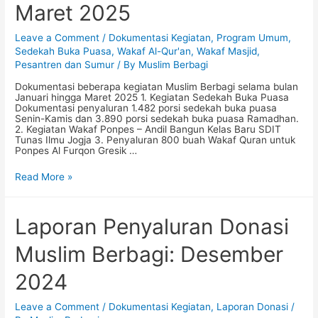
Maret 2025
Leave a Comment
/
Dokumentasi Kegiatan
,
Program Umum
,
Sedekah Buka Puasa
,
Wakaf Al-Qur'an
,
Wakaf Masjid,
Pesantren dan Sumur
/ By
Muslim Berbagi
Dokumentasi beberapa kegiatan Muslim Berbagi selama bulan
Januari hingga Maret 2025 1. Kegiatan Sedekah Buka Puasa
Dokumentasi penyaluran 1.482 porsi sedekah buka puasa
Senin-Kamis dan 3.890 porsi sedekah buka puasa Ramadhan.
2. Kegiatan Wakaf Ponpes – Andil Bangun Kelas Baru SDIT
Tunas Ilmu Jogja 3. Penyaluran 800 buah Wakaf Quran untuk
Ponpes Al Furqon Gresik …
Dokumentasi
Read More »
Kegiatan
Muslim
Berbagi:
Januari-
Laporan Penyaluran Donasi
Maret
2025
Muslim Berbagi: Desember
2024
Leave a Comment
/
Dokumentasi Kegiatan
,
Laporan Donasi
/