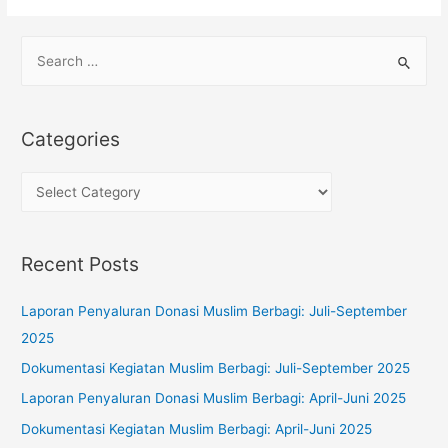
S
e
a
r
Categories
c
h
C
f
a
o
t
Recent Posts
r
e
:
g
Laporan Penyaluran Donasi Muslim Berbagi: Juli-September
o
2025
r
Dokumentasi Kegiatan Muslim Berbagi: Juli-September 2025
i
Laporan Penyaluran Donasi Muslim Berbagi: April-Juni 2025
e
s
Dokumentasi Kegiatan Muslim Berbagi: April-Juni 2025