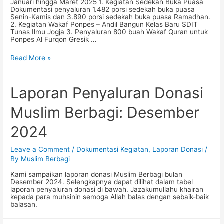
Januari hingga Maret 2025 1. Kegiatan Sedekah Buka Puasa
Dokumentasi penyaluran 1.482 porsi sedekah buka puasa
Senin-Kamis dan 3.890 porsi sedekah buka puasa Ramadhan.
2. Kegiatan Wakaf Ponpes – Andil Bangun Kelas Baru SDIT
Tunas Ilmu Jogja 3. Penyaluran 800 buah Wakaf Quran untuk
Ponpes Al Furqon Gresik …
Dokumentasi
Read More »
Kegiatan
Muslim
Berbagi:
Januari-
Laporan Penyaluran Donasi
Maret
2025
Muslim Berbagi: Desember
2024
Leave a Comment
/
Dokumentasi Kegiatan
,
Laporan Donasi
/
By
Muslim Berbagi
Kami sampaikan laporan donasi Muslim Berbagi bulan
Desember 2024. Selengkapnya dapat dilihat dalam tabel
laporan penyaluran donasi di bawah. Jazakumullahu khairan
kepada para muhsinin semoga Allah balas dengan sebaik-baik
balasan.