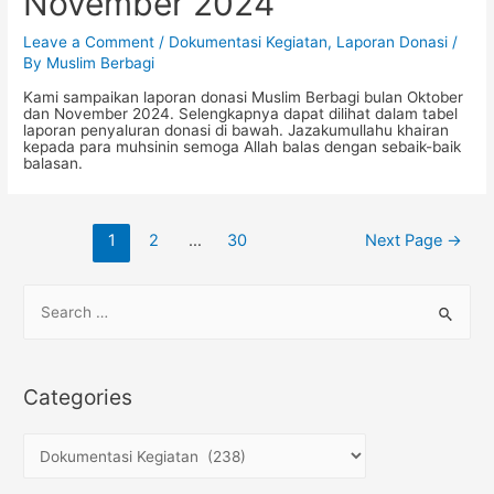
November 2024
Leave a Comment
/
Dokumentasi Kegiatan
,
Laporan Donasi
/
By
Muslim Berbagi
Kami sampaikan laporan donasi Muslim Berbagi bulan Oktober
dan November 2024. Selengkapnya dapat dilihat dalam tabel
laporan penyaluran donasi di bawah. Jazakumullahu khairan
kepada para muhsinin semoga Allah balas dengan sebaik-baik
balasan.
Posts
1
2
…
30
Next Page
→
navigation
S
e
a
r
Categories
c
h
C
f
a