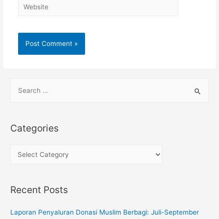
Website
S
e
a
r
Categories
c
h
C
f
a
o
t
Recent Posts
r
e
:
g
Laporan Penyaluran Donasi Muslim Berbagi: Juli-September
o