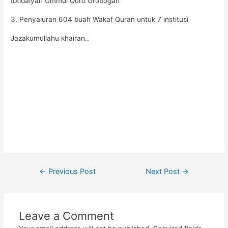
Ibtidaiyah Ummul Quro Grobogan
3. Penyaluran 604 buah Wakaf Quran untuk 7 institusi
Jazakumullahu khairan..
Post
←
Previous Post
Next Post
→
navigation
Leave a Comment