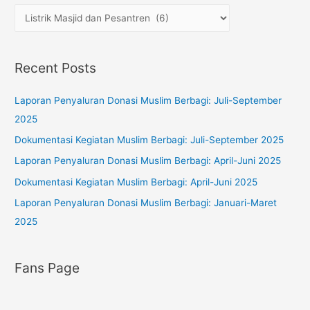
h
C
f
a
o
t
Recent Posts
r
e
:
g
Laporan Penyaluran Donasi Muslim Berbagi: Juli-September
o
2025
r
Dokumentasi Kegiatan Muslim Berbagi: Juli-September 2025
i
Laporan Penyaluran Donasi Muslim Berbagi: April-Juni 2025
e
s
Dokumentasi Kegiatan Muslim Berbagi: April-Juni 2025
Laporan Penyaluran Donasi Muslim Berbagi: Januari-Maret
2025
Fans Page