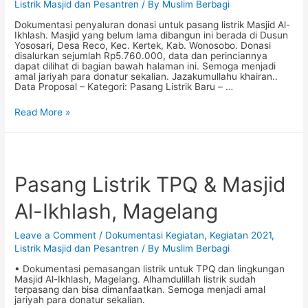
Listrik Masjid dan Pesantren
/ By
Muslim Berbagi
Dokumentasi penyaluran donasi untuk pasang listrik Masjid Al-
Ikhlash. Masjid yang belum lama dibangun ini berada di Dusun
Yososari, Desa Reco, Kec. Kertek, Kab. Wonosobo. Donasi
disalurkan sejumlah Rp5.760.000, data dan perinciannya
dapat dilihat di bagian bawah halaman ini. Semoga menjadi
amal jariyah para donatur sekalian. Jazakumullahu khairan..
Data Proposal – Kategori: Pasang Listrik Baru – …
Donasi
Read More »
Pasang
Listrik:
Masjid
Al-
Ikhlash,
Kertek,
Pasang Listrik TPQ & Masjid
Wonosobo
Al-Ikhlash, Magelang
Leave a Comment
/
Dokumentasi Kegiatan
,
Kegiatan 2021
,
Listrik Masjid dan Pesantren
/ By
Muslim Berbagi
• Dokumentasi pemasangan listrik untuk TPQ dan lingkungan
Masjid Al-Ikhlash, Magelang. Alhamdulillah listrik sudah
terpasang dan bisa dimanfaatkan. Semoga menjadi amal
jariyah para donatur sekalian.