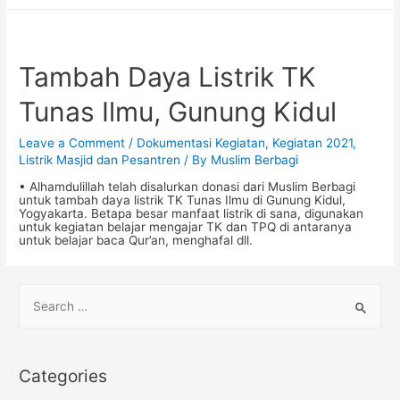
Tambah Daya Listrik TK
Tunas Ilmu, Gunung Kidul
Leave a Comment
/
Dokumentasi Kegiatan
,
Kegiatan 2021
,
Listrik Masjid dan Pesantren
/ By
Muslim Berbagi
• Alhamdulillah telah disalurkan donasi dari Muslim Berbagi
untuk tambah daya listrik TK Tunas Ilmu di Gunung Kidul,
Yogyakarta. Betapa besar manfaat listrik di sana, digunakan
untuk kegiatan belajar mengajar TK dan TPQ di antaranya
untuk belajar baca Qur’an, menghafal dll.
S
e
a
r
Categories
c