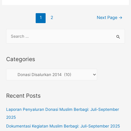
Posts
1
2
Next Page
→
navigation
S
e
a
r
Categories
c
h
C
f
a
o
t
Recent Posts
r
e
:
g
Laporan Penyaluran Donasi Muslim Berbagi: Juli-September
o
2025
r
Dokumentasi Kegiatan Muslim Berbagi: Juli-September 2025
i