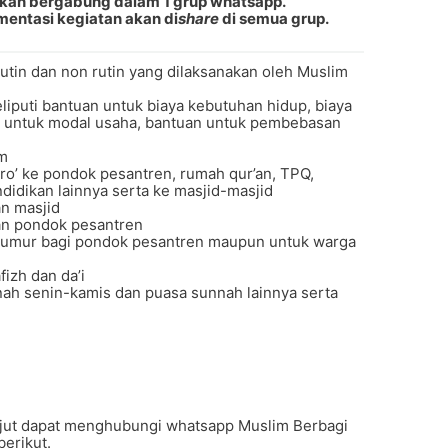
ehkan bergabung dalam 1 grup whatsapp.
mentasi kegiatan akan di
share
di semua grup.
utin dan non rutin yang dilaksanakan oleh Muslim
liputi bantuan untuk biaya kebutuhan hidup, biaya
n untuk modal usaha, bantuan untuk pembebasan
im
ro’ ke pondok pesantren, rumah qur’an, TPQ,
ndidikan lainnya serta ke masjid-masjid
n masjid
an pondok pesantren
sumur bagi pondok pesantren maupun untuk warga
izh dan da’i
ah senin-kamis dan puasa sunnah lainnya serta
njut dapat menghubungi whatsapp Muslim Berbagi
berikut.