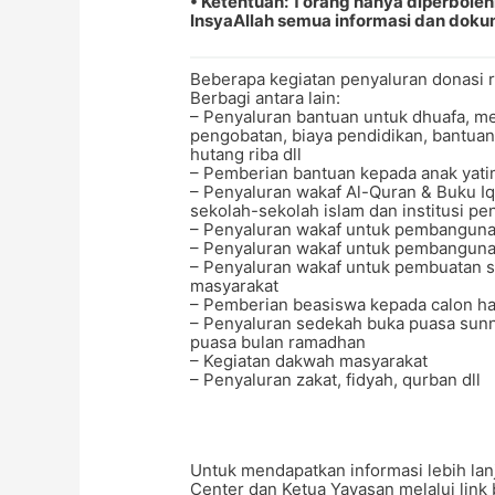
• Ketentuan: 1 orang hanya diperbol
InsyaAllah semua informasi dan doku
Beberapa kegiatan penyaluran donasi r
Berbagi antara lain:
– Penyaluran bantuan untuk dhuafa, me
pengobatan, biaya pendidikan, bantua
hutang riba dll
– Pemberian bantuan kepada anak yat
– Penyaluran wakaf Al-Quran & Buku Iq
sekolah-sekolah islam dan institusi pe
– Penyaluran wakaf untuk pembanguna
– Penyaluran wakaf untuk pembangun
– Penyaluran wakaf untuk pembuatan 
masyarakat
– Pemberian beasiswa kepada calon haf
– Penyaluran sedekah buka puasa sunn
puasa bulan ramadhan
– Kegiatan dakwah masyarakat
– Penyaluran zakat, fidyah, qurban dll
Untuk mendapatkan informasi lebih la
Center dan Ketua Yayasan melalui link 