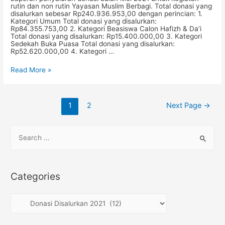
rutin dan non rutin Yayasan Muslim Berbagi. Total donasi yang
disalurkan sebesar Rp240.936.953,00 dengan perincian: 1.
Kategori Umum Total donasi yang disalurkan:
Rp84.355.753,00 2. Kategori Beasiswa Calon Hafizh & Da’i
Total donasi yang disalurkan: Rp15.400.000,00 3. Kategori
Sedekah Buka Puasa Total donasi yang disalurkan:
Rp52.620.000,00 4. Kategori …
Laporan
Read More »
Penyaluran
Donasi
Bulan
Mei
Posts
1
2
Next Page
→
2021
navigation
S
e
a
r
Categories
c
h
C
f
a