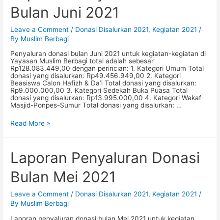
Bulan Juni 2021
Leave a Comment
/
Donasi Disalurkan 2021
,
Kegiatan 2021
/
By
Muslim Berbagi
Penyaluran donasi bulan Juni 2021 untuk kegiatan-kegiatan di
Yayasan Muslim Berbagi total adalah sebesar
Rp128.083.449,00 dengan perincian: 1. Kategori Umum Total
donasi yang disalurkan: Rp49.456.949,00 2. Kategori
Beasiswa Calon Hafizh & Da’i Total donasi yang disalurkan:
Rp9.000.000,00 3. Kategori Sedekah Buka Puasa Total
donasi yang disalurkan: Rp13.995.000,00 4. Kategori Wakaf
Masjid-Ponpes-Sumur Total donasi yang disalurkan: …
Laporan
Read More »
Penyaluran
Donasi
Bulan
Juni
Laporan Penyaluran Donasi
2021
Bulan Mei 2021
Leave a Comment
/
Donasi Disalurkan 2021
,
Kegiatan 2021
/
By
Muslim Berbagi
Laporan penyaluran donasi bulan Mei 2021 untuk kegiatan