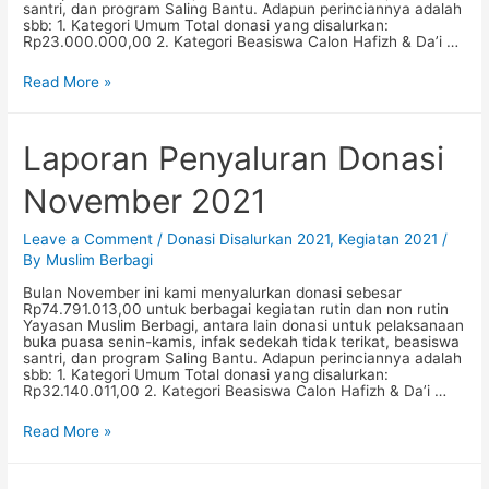
santri, dan program Saling Bantu. Adapun perinciannya adalah
sbb: 1. Kategori Umum Total donasi yang disalurkan:
Rp23.000.000,00 2. Kategori Beasiswa Calon Hafizh & Da’i …
Laporan
Read More »
Penyaluran
Donasi
Desember
2021
Laporan Penyaluran Donasi
November 2021
Leave a Comment
/
Donasi Disalurkan 2021
,
Kegiatan 2021
/
By
Muslim Berbagi
Bulan November ini kami menyalurkan donasi sebesar
Rp74.791.013,00 untuk berbagai kegiatan rutin dan non rutin
Yayasan Muslim Berbagi, antara lain donasi untuk pelaksanaan
buka puasa senin-kamis, infak sedekah tidak terikat, beasiswa
santri, dan program Saling Bantu. Adapun perinciannya adalah
sbb: 1. Kategori Umum Total donasi yang disalurkan:
Rp32.140.011,00 2. Kategori Beasiswa Calon Hafizh & Da’i …
Laporan
Read More »
Penyaluran
Donasi
November