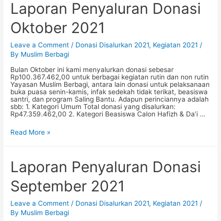
2021
Laporan Penyaluran Donasi
Oktober 2021
Leave a Comment
/
Donasi Disalurkan 2021
,
Kegiatan 2021
/
By
Muslim Berbagi
Bulan Oktober ini kami menyalurkan donasi sebesar
Rp100.367.462,00 untuk berbagai kegiatan rutin dan non rutin
Yayasan Muslim Berbagi, antara lain donasi untuk pelaksanaan
buka puasa senin-kamis, infak sedekah tidak terikat, beasiswa
santri, dan program Saling Bantu. Adapun perinciannya adalah
sbb: 1. Kategori Umum Total donasi yang disalurkan:
Rp47.359.462,00 2. Kategori Beasiswa Calon Hafizh & Da’i …
Laporan
Read More »
Penyaluran
Donasi
Oktober
2021
Laporan Penyaluran Donasi
September 2021
Leave a Comment
/
Donasi Disalurkan 2021
,
Kegiatan 2021
/
By
Muslim Berbagi