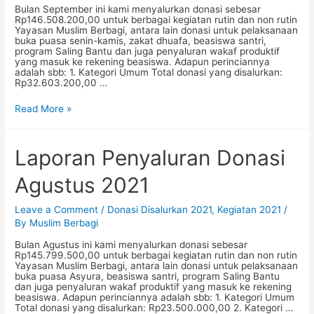
Bulan September ini kami menyalurkan donasi sebesar
Rp146.508.200,00 untuk berbagai kegiatan rutin dan non rutin
Yayasan Muslim Berbagi, antara lain donasi untuk pelaksanaan
buka puasa senin-kamis, zakat dhuafa, beasiswa santri,
program Saling Bantu dan juga penyaluran wakaf produktif
yang masuk ke rekening beasiswa. Adapun perinciannya
adalah sbb: 1. Kategori Umum Total donasi yang disalurkan:
Rp32.603.200,00 …
Laporan
Read More »
Penyaluran
Donasi
September
2021
Laporan Penyaluran Donasi
Agustus 2021
Leave a Comment
/
Donasi Disalurkan 2021
,
Kegiatan 2021
/
By
Muslim Berbagi
Bulan Agustus ini kami menyalurkan donasi sebesar
Rp145.799.500,00 untuk berbagai kegiatan rutin dan non rutin
Yayasan Muslim Berbagi, antara lain donasi untuk pelaksanaan
buka puasa Asyura, beasiswa santri, program Saling Bantu
dan juga penyaluran wakaf produktif yang masuk ke rekening
beasiswa. Adapun perinciannya adalah sbb: 1. Kategori Umum
Total donasi yang disalurkan: Rp23.500.000,00 2. Kategori …