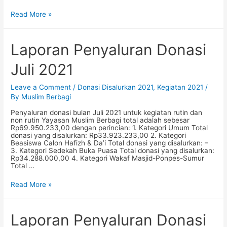
Laporan
Read More »
Penyaluran
Donasi
Agustus
2021
Laporan Penyaluran Donasi
Juli 2021
Leave a Comment
/
Donasi Disalurkan 2021
,
Kegiatan 2021
/
By
Muslim Berbagi
Penyaluran donasi bulan Juli 2021 untuk kegiatan rutin dan
non rutin Yayasan Muslim Berbagi total adalah sebesar
Rp69.950.233,00 dengan perincian: 1. Kategori Umum Total
donasi yang disalurkan: Rp33.923.233,00 2. Kategori
Beasiswa Calon Hafizh & Da’i Total donasi yang disalurkan: –
3. Kategori Sedekah Buka Puasa Total donasi yang disalurkan:
Rp34.288.000,00 4. Kategori Wakaf Masjid-Ponpes-Sumur
Total …
Laporan
Read More »
Penyaluran
Donasi
Juli
2021
Laporan Penyaluran Donasi