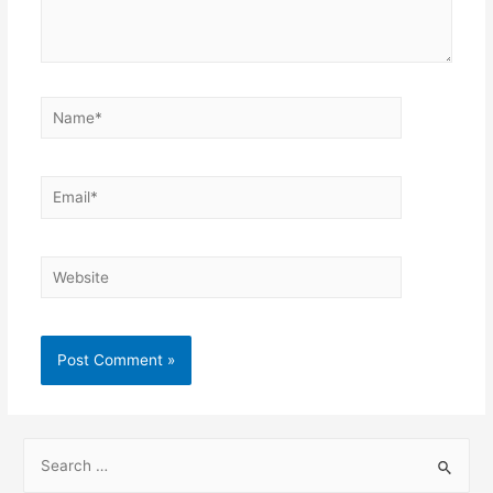
Name*
Email*
Website
S
e