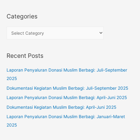
a
r
Categories
c
h
C
f
a
o
t
Recent Posts
r
e
:
g
Laporan Penyaluran Donasi Muslim Berbagi: Juli-September
o
2025
r
Dokumentasi Kegiatan Muslim Berbagi: Juli-September 2025
i
Laporan Penyaluran Donasi Muslim Berbagi: April-Juni 2025
e
s
Dokumentasi Kegiatan Muslim Berbagi: April-Juni 2025
Laporan Penyaluran Donasi Muslim Berbagi: Januari-Maret
2025