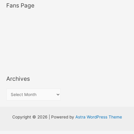
Fans Page
Archives
A
r
c
h
Copyright © 2026 | Powered by
Astra WordPress Theme
i
v