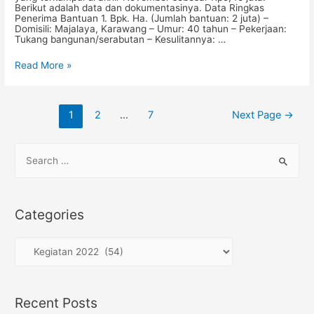
Berikut adalah data dan dokumentasinya. Data Ringkas
Penerima Bantuan 1. Bpk. Ha. (Jumlah bantuan: 2 juta) –
Domisili: Majalaya, Karawang – Umur: 40 tahun – Pekerjaan:
Tukang bangunan/serabutan – Kesulitannya: …
Program
Read More »
Saling
Bantu
November
2022
Posts
1
2
…
7
Next Page
→
navigation
S
e
a
r
Categories
c
h
C
f
a
o
t
Recent Posts
r
e