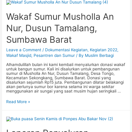
Berbagi:
November
&
Wakaf Sumur Musholla An
Desember
2022
Nur, Dusun Tamalang,
Sumbawa Barat
Leave a Comment
/
Dokumentasi Kegiatan
,
Kegiatan 2022
,
Wakaf Masjid, Pesantren dan Sumur
/ By
Muslim Berbagi
Alhamdulillah bulan ini kami kembali menyalurkan donasi wakaf
untuk bangun sumur. Kali ini disalurkan untuk pembangunan
sumur di Musholla An Nur, Dusun Tamalang, Desa Tongo,
Kecamatan Sekongkang, Sumbawa Barat. Donasi yang
disalurkan sejumlah Rp15 juta. Pembangunan dilatar belakangi
akan perlunya sumur bor karena selama ini warga sekitar
menggunakan air sungai yang saat musim hujan seringkali …
Wakaf
Read More »
Sumur
Musholla
An
Nur,
Dusun
Tamalang,