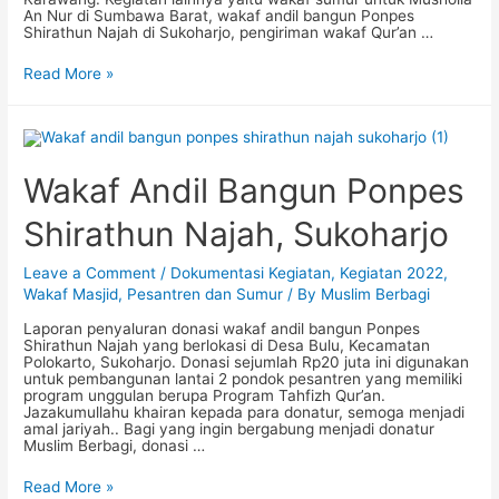
An Nur di Sumbawa Barat, wakaf andil bangun Ponpes
Shirathun Najah di Sukoharjo, pengiriman wakaf Qur’an …
Laporan
Read More »
Penyaluran
Donasi
Muslim
Berbagi:
Desember
2022
Wakaf Andil Bangun Ponpes
Shirathun Najah, Sukoharjo
Leave a Comment
/
Dokumentasi Kegiatan
,
Kegiatan 2022
,
Wakaf Masjid, Pesantren dan Sumur
/ By
Muslim Berbagi
Laporan penyaluran donasi wakaf andil bangun Ponpes
Shirathun Najah yang berlokasi di Desa Bulu, Kecamatan
Polokarto, Sukoharjo. Donasi sejumlah Rp20 juta ini digunakan
untuk pembangunan lantai 2 pondok pesantren yang memiliki
program unggulan berupa Program Tahfizh Qur’an.
Jazakumullahu khairan kepada para donatur, semoga menjadi
amal jariyah.. Bagi yang ingin bergabung menjadi donatur
Muslim Berbagi, donasi …
Wakaf
Read More »