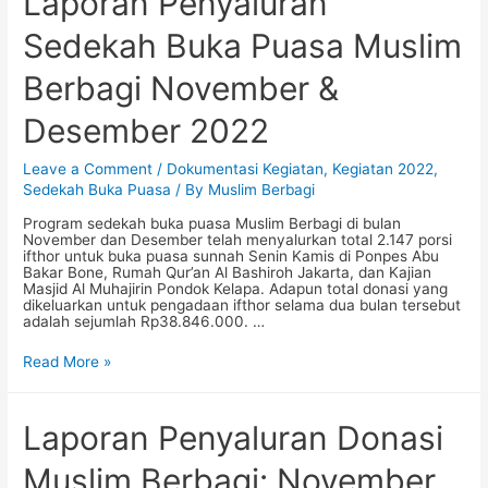
Laporan Penyaluran
Sumbawa
Barat
Sedekah Buka Puasa Muslim
Berbagi November &
Desember 2022
Leave a Comment
/
Dokumentasi Kegiatan
,
Kegiatan 2022
,
Sedekah Buka Puasa
/ By
Muslim Berbagi
Program sedekah buka puasa Muslim Berbagi di bulan
November dan Desember telah menyalurkan total 2.147 porsi
ifthor untuk buka puasa sunnah Senin Kamis di Ponpes Abu
Bakar Bone, Rumah Qur’an Al Bashiroh Jakarta, dan Kajian
Masjid Al Muhajirin Pondok Kelapa. Adapun total donasi yang
dikeluarkan untuk pengadaan ifthor selama dua bulan tersebut
adalah sejumlah Rp38.846.000. …
Laporan
Read More »
Penyaluran
Sedekah
Buka
Puasa
Laporan Penyaluran Donasi
Muslim
Berbagi
Muslim Berbagi: November
November