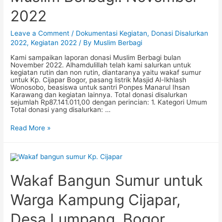
&
Desember
2022
2022
Leave a Comment
/
Dokumentasi Kegiatan
,
Donasi Disalurkan
2022
,
Kegiatan 2022
/ By
Muslim Berbagi
Kami sampaikan laporan donasi Muslim Berbagi bulan
November 2022. Alhamdulillah telah kami salurkan untuk
kegiatan rutin dan non rutin, diantaranya yaitu wakaf sumur
untuk Kp. Cijapar Bogor, pasang listrik Masjid Al-Ikhlash
Wonosobo, beasiswa untuk santri Ponpes Manarul Ihsan
Karawang dan kegiatan lainnya. Total donasi disalurkan
sejumlah Rp87.141.011,00 dengan perincian: 1. Kategori Umum
Total donasi yang disalurkan: …
Laporan
Read More »
Penyaluran
Donasi
Muslim
Berbagi:
November
2022
Wakaf Bangun Sumur untuk
Warga Kampung Cijapar,
Desa Lumpang, Bogor