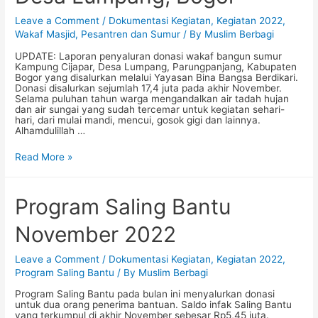
Leave a Comment
/
Dokumentasi Kegiatan
,
Kegiatan 2022
,
Wakaf Masjid, Pesantren dan Sumur
/ By
Muslim Berbagi
UPDATE: Laporan penyaluran donasi wakaf bangun sumur
Kampung Cijapar, Desa Lumpang, Parungpanjang, Kabupaten
Bogor yang disalurkan melalui Yayasan Bina Bangsa Berdikari.
Donasi disalurkan sejumlah 17,4 juta pada akhir November.
Selama puluhan tahun warga mengandalkan air tadah hujan
dan air sungai yang sudah tercemar untuk kegiatan sehari-
hari, dari mulai mandi, mencui, gosok gigi dan lainnya.
Alhamdulillah …
Wakaf
Read More »
Bangun
Sumur
untuk
Warga
Program Saling Bantu
Kampung
Cijapar,
November 2022
Desa
Lumpang,
Bogor
Leave a Comment
/
Dokumentasi Kegiatan
,
Kegiatan 2022
,
Program Saling Bantu
/ By
Muslim Berbagi
Program Saling Bantu pada bulan ini menyalurkan donasi
untuk dua orang penerima bantuan. Saldo infak Saling Bantu
yang terkumpul di akhir November sebesar Rp5,45 juta.