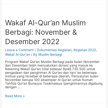
Andil
Bangun
Ponpes
Shirathun
Najah,
Sukoharjo
Wakaf Al-Qur’an Muslim
Berbagi: November &
Desember 2022
Leave a Comment
/
Dokumentasi Kegiatan
,
Kegiatan 2022
,
Wakaf Al-Qur'an
/ By
Muslim Berbagi
Program Wakaf Qur’an Muslim Berbagi pada bulan November
dan Desember telah menyalurkan donasi yang masuk ke
Rekening Wakaf Qur’an total sebesar Rp48.730.500 untuk
pengadaan dan pengiriman Al Qur’an dan Iqro’ ke beberapa
insitusi yang tersebar di beberapa daerah. Penyaluran bulan
November berupa 100 eksemplar Al Qur’an untuk Rumah
Tahfidz Qur’an Bunayya Tasikmalaya (pengirimannya digabung
dengan …
Wakaf
Read More »
Al-
Qur’an
Muslim