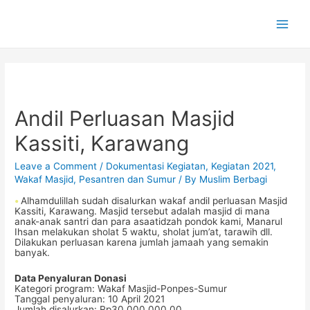
Main
Men
Andil Perluasan Masjid
Kassiti, Karawang
Leave a Comment
/
Dokumentasi Kegiatan
,
Kegiatan 2021
,
Wakaf Masjid, Pesantren dan Sumur
/ By
Muslim Berbagi
•
Alhamdulillah sudah disalurkan wakaf andil perluasan Masjid
Kassiti, Karawang. Masjid tersebut adalah masjid di mana
anak-anak santri dan para asaatidzah pondok kami, Manarul
Ihsan melakukan sholat 5 waktu, sholat jum’at, tarawih dll.
Dilakukan perluasan karena jumlah jamaah yang semakin
banyak.
Data Penyaluran Donasi
Kategori program: Wakaf Masjid-Ponpes-Sumur
Tanggal penyaluran: 10 April 2021
Jumlah disalurkan: Rp30.000.000,00