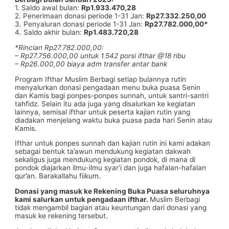
1. Saldo awal bulan:
Rp1.933.470,28
2. Penerimaan donasi periode 1-31 Jan:
Rp27.332.250,00
3. Penyaluran donasi periode 1-31 Jan:
Rp27.782.000,00*
4. Saldo akhir bulan:
Rp1.483.720,28
*Rincian Rp27.782.000,00:
– Rp27.756.000,00 untuk 1.542 porsi ifthar @18 ribu
– Rp26.000,00 biaya adm transfer antar bank
Program Ifthar Muslim Berbagi setiap bulannya rutin
menyalurkan donasi pengadaan menu buka puasa Senin
dan Kamis bagi ponpes-ponpes sunnah, untuk santri-santri
tahfidz. Selain itu ada juga yang disalurkan ke kegiatan
lainnya, semisal ifthar untuk peserta kajian rutin yang
diadakan menjelang waktu buka puasa pada hari Senin atau
Kamis.
Ifthar untuk ponpes sunnah dan kajian rutin ini kami adakan
sebagai bentuk ta’awun mendukung kegiatan dakwah
sekaligus juga mendukung kegiatan pondok, di mana di
pondok diajarkan ilmu-ilmu syar’i dan juga hafalan-hafalan
qur’an. Barakallahu fiikum.
Donasi yang masuk ke Rekening Buka Puasa seluruhnya
kami salurkan untuk pengadaan ifthar.
Muslim Berbagi
tidak mengambil bagian atau keuntungan dari donasi yang
masuk ke rekening tersebut.