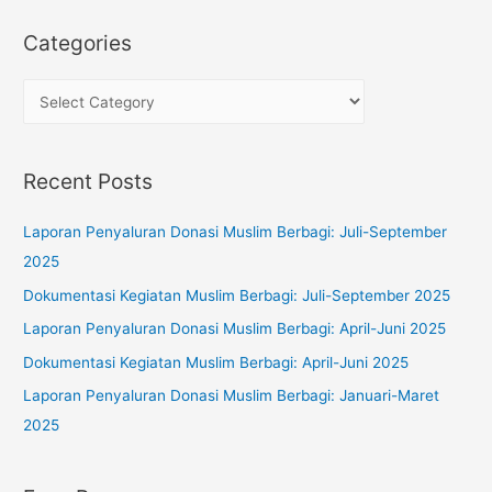
a
r
Categories
c
h
C
f
a
o
t
Recent Posts
r
e
:
g
Laporan Penyaluran Donasi Muslim Berbagi: Juli-September
o
2025
r
Dokumentasi Kegiatan Muslim Berbagi: Juli-September 2025
i
Laporan Penyaluran Donasi Muslim Berbagi: April-Juni 2025
e
s
Dokumentasi Kegiatan Muslim Berbagi: April-Juni 2025
Laporan Penyaluran Donasi Muslim Berbagi: Januari-Maret
2025