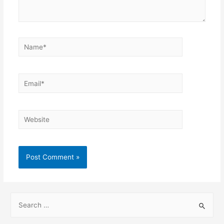
Name*
Email*
Website
S
e