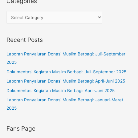
Categories
c
h
C
f
a
o
t
Recent Posts
r
e
:
g
Laporan Penyaluran Donasi Muslim Berbagi: Juli-September
o
2025
r
Dokumentasi Kegiatan Muslim Berbagi: Juli-September 2025
i
Laporan Penyaluran Donasi Muslim Berbagi: April-Juni 2025
e
s
Dokumentasi Kegiatan Muslim Berbagi: April-Juni 2025
Laporan Penyaluran Donasi Muslim Berbagi: Januari-Maret
2025
Fans Page