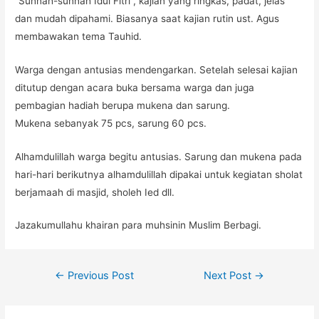
“Sunnah-sunnah Idul Fitri”, kajian yang ringkas, padat, jelas
dan mudah dipahami. Biasanya saat kajian rutin ust. Agus
membawakan tema Tauhid.
Warga dengan antusias mendengarkan. Setelah selesai kajian
ditutup dengan acara buka bersama warga dan juga
pembagian hadiah berupa mukena dan sarung.
Mukena sebanyak 75 pcs, sarung 60 pcs.
Alhamdulillah warga begitu antusias. Sarung dan mukena pada
hari-hari berikutnya alhamdulillah dipakai untuk kegiatan sholat
berjamaah di masjid, sholeh Ied dll.
Jazakumullahu khairan para muhsinin Muslim Berbagi.
Post
←
Previous Post
Next Post
→
navigation