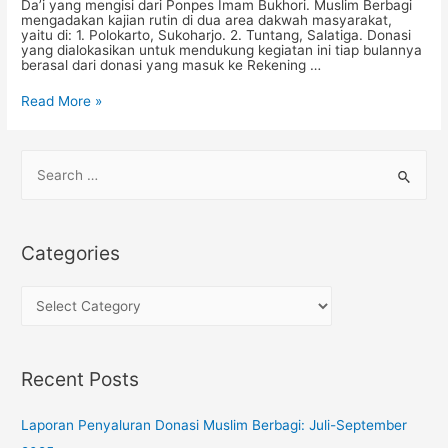
Da’i yang mengisi dari Ponpes Imam Bukhori. Muslim Berbagi
mengadakan kajian rutin di dua area dakwah masyarakat,
yaitu di: 1. Polokarto, Sukoharjo. 2. Tuntang, Salatiga. Donasi
yang dialokasikan untuk mendukung kegiatan ini tiap bulannya
berasal dari donasi yang masuk ke Rekening …
Kegiatan
Read More »
Dakwah
Masyarakat:
Kajian
Rutin
S
di
e
Tuntang,
Salatiga
a
r
Categories
c
h
C
f
a
o
t
Recent Posts
r
e
:
g
Laporan Penyaluran Donasi Muslim Berbagi: Juli-September
o