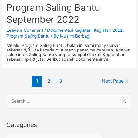
Berbagi:
Program Saling Bantu
September
2022
September 2022
Leave a Comment
/
Dokumentasi Kegiatan
,
Kegiatan 2022
,
Program Saling Bantu
/ By
Muslim Berbagi
Melalui Program Saling Bantu, bulan ini kami menyalurkan
sebesar 4,3 juta kepada dua orang penerima bantuan. Adapun
saldo infak Saling Bantu yang terkumpul di akhir September
sebesar Rp4,8 juta. Berikut adalah dokumentasinya.
Posts
1
2
3
Next Page
→
navigation
S
e
a
r
Categories
c