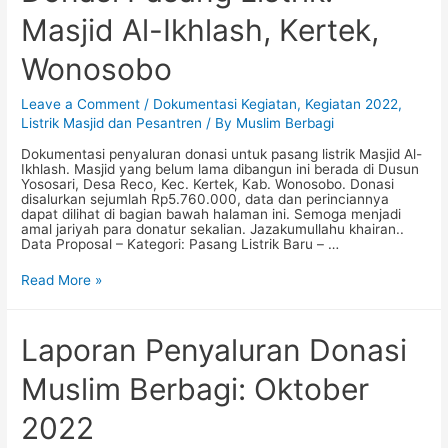
Masjid Al-Ikhlash, Kertek,
Wonosobo
Leave a Comment
/
Dokumentasi Kegiatan
,
Kegiatan 2022
,
Listrik Masjid dan Pesantren
/ By
Muslim Berbagi
Dokumentasi penyaluran donasi untuk pasang listrik Masjid Al-
Ikhlash. Masjid yang belum lama dibangun ini berada di Dusun
Yososari, Desa Reco, Kec. Kertek, Kab. Wonosobo. Donasi
disalurkan sejumlah Rp5.760.000, data dan perinciannya
dapat dilihat di bagian bawah halaman ini. Semoga menjadi
amal jariyah para donatur sekalian. Jazakumullahu khairan..
Data Proposal – Kategori: Pasang Listrik Baru – …
Donasi
Read More »
Pasang
Listrik:
Masjid
Al-
Laporan Penyaluran Donasi
Ikhlash,
Kertek,
Muslim Berbagi: Oktober
Wonosobo
2022