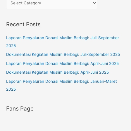
h
C
f
a
o
t
Recent Posts
r
e
:
g
Laporan Penyaluran Donasi Muslim Berbagi: Juli-September
o
2025
r
Dokumentasi Kegiatan Muslim Berbagi: Juli-September 2025
i
Laporan Penyaluran Donasi Muslim Berbagi: April-Juni 2025
e
s
Dokumentasi Kegiatan Muslim Berbagi: April-Juni 2025
Laporan Penyaluran Donasi Muslim Berbagi: Januari-Maret
2025
Fans Page