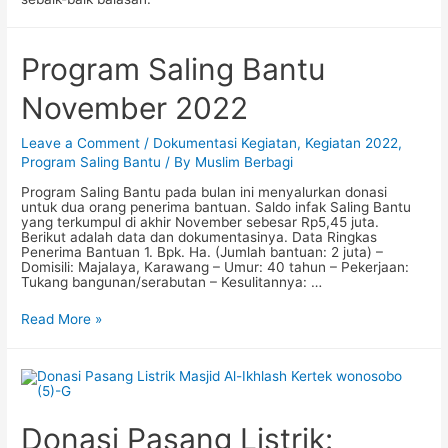
Program Saling Bantu
November 2022
Leave a Comment
/
Dokumentasi Kegiatan
,
Kegiatan 2022
,
Program Saling Bantu
/ By
Muslim Berbagi
Program Saling Bantu pada bulan ini menyalurkan donasi
untuk dua orang penerima bantuan. Saldo infak Saling Bantu
yang terkumpul di akhir November sebesar Rp5,45 juta.
Berikut adalah data dan dokumentasinya. Data Ringkas
Penerima Bantuan 1. Bpk. Ha. (Jumlah bantuan: 2 juta) –
Domisili: Majalaya, Karawang – Umur: 40 tahun – Pekerjaan:
Tukang bangunan/serabutan – Kesulitannya: …
Program
Read More »
Saling
Bantu
November
2022
Donasi Pasang Listrik: