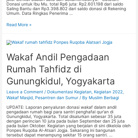
Donasi untuk Ibu Mu. total Rp6 juta: Rp2.601.198 dari saldo
Saling Bantu dan Rp3.398.802 dari saldo donasi di Rekening
Umum. Data Ringkas Penerima …
Program
Read More »
Saling
Bantu
Oktober
2022
Wakaf Andil Pengadaan
Rumah Tahfidz di
Gunungkidul, Yogyakarta
Leave a Comment
/
Dokumentasi Kegiatan
,
Kegiatan 2022
,
Wakaf Masjid, Pesantren dan Sumur
/ By
Muslim Berbagi
UPDATE: Laporan penyaluran donasi wakaf dalam andil
pengadaan rumah bagi para santri penghafal qur’an di
Gunungkidul, Yogyakarta. Total disalurkan sebesar 35 juta
dengan perincian 10 juta pada bulan September dan 25 juta
pada bulan Oktober. Kegiatan yang berjalan di sini dikelola oleh
Ponpes Ruqoba Al-Atsari Jogja. Sekarang ini bangunan
tersebut dapat menampung sekitar 15 orang santri. …