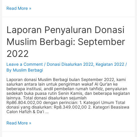
Wakaf
Read More »
Andil
Pengadaan
Rumah
Tahfidz
Laporan Penyaluran Donasi
di
Gunungkidul,
Muslim Berbagi: September
Yogyakarta
2022
Leave a Comment
/
Donasi Disalurkan 2022
,
Kegiatan 2022
/
By
Muslim Berbagi
Laporan donasi Muslim Berbagi bulan September 2022, kami
salurkan antara lain untuk pengiriman wakaf Al Qur’an ke
beberapa institusi, andil pembelian rumah tahfidz, penyaluran
sedekah buka puasa rutin Senin Kamis, dan beberapa kegiatan
lainnya. Total donasi disalurkan sejumlah
Rp86.804.002,00 dengan perincian: 1. Kategori Umum Total
donasi yang disalurkan: Rp8.349.002,00 2. Kategori Beasiswa
Calon Hafizh & Da’i …
Laporan
Read More »
Penyaluran
Donasi
Muslim