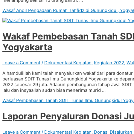
menampung sekitar 15 orang santri. …
Wakaf Andil Pengadaan Rumah Tahfidz di Gunungkidul, Yogya
Wakaf Pembebasan Tanah SDI
Yogyakarta
Leave a Comment
/
Dokumentasi Kegiatan
,
Kegiatan 2022
,
Wak
Alhamdulillah kami telah menyalurkan wakaf dari para donatu
perluasan SDIT Tunas Ilmu Gunungkidul Yogyakarta ke depanny
2022 sebesar 29 juta. Adapun pembangunan tahap awal SDIT T
lalu dan insyaallah sudah bisa menerima murid …
Wakaf Pembebasan Tanah SDIT Tunas Ilmu Gunungkidul Yogy
Laporan Penyaluran Donasi Ju
Leave a Comment
/
Dokumentasi Kegiatan
,
Donasi Disalurkan