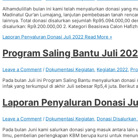
Alhamdulillah bulan ini kami telah menyalurkan donasi yang 
Madinatul Qur’an Lumajang, lanjutan pembebasan tanah renca
lainnya. Total donasi disalurkan sejumlah Rp95.094.000,00 de
disalurkan: Rp9.200.000,00 2. Kategori Beasiswa Calon Hafizh 
Laporan Penyaluran Donasi Juli 2022
Read More »
Program Saling Bantu Juli 20
Leave a Comment
/
Dokumentasi Kegiatan
,
Kegiatan 2022
,
Pro
Pada bulan Juli ini Program Saling Bantu menyalurkan donasi 
infak yang terkumpul di akhir Juli sebesar Rp5,4 juta. Berikut
Laporan Penyaluran Donasi J
Leave a Comment
/
Dokumentasi Kegiatan
,
Donasi Disalurkan
Pada bulan Juni kami salurkan donasi yang masuk antara lai
Ilmu, pembelian perlengkapan KBM berupa kursi untuk menunj