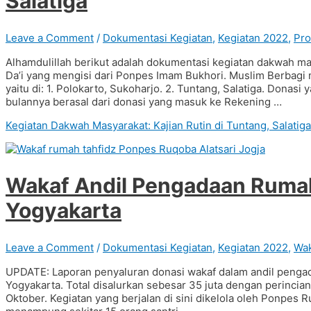
Salatiga
Leave a Comment
/
Dokumentasi Kegiatan
,
Kegiatan 2022
,
Pr
Alhamdulillah berikut adalah dokumentasi kegiatan dakwah masy
Da’i yang mengisi dari Ponpes Imam Bukhori. Muslim Berbagi 
yaitu di: 1. Polokarto, Sukoharjo. 2. Tuntang, Salatiga. Donasi
bulannya berasal dari donasi yang masuk ke Rekening …
Kegiatan Dakwah Masyarakat: Kajian Rutin di Tuntang, Salatiga
Wakaf Andil Pengadaan Rumah
Yogyakarta
Leave a Comment
/
Dokumentasi Kegiatan
,
Kegiatan 2022
,
Wak
UPDATE: Laporan penyaluran donasi wakaf dalam andil pengada
Yogyakarta. Total disalurkan sebesar 35 juta dengan perincia
Oktober. Kegiatan yang berjalan di sini dikelola oleh Ponpes 