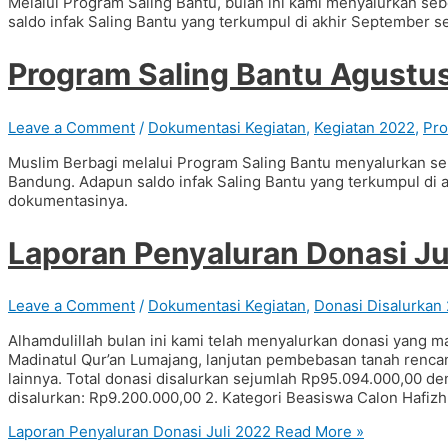
Melalui Program Saling Bantu, bulan ini kami menyalurkan se
saldo infak Saling Bantu yang terkumpul di akhir September s
Program Saling Bantu Agustu
Leave a Comment
/
Dokumentasi Kegiatan
,
Kegiatan 2022
,
Pro
Muslim Berbagi melalui Program Saling Bantu menyalurkan seb
Bandung. Adapun saldo infak Saling Bantu yang terkumpul di a
dokumentasinya.
Laporan Penyaluran Donasi Ju
Leave a Comment
/
Dokumentasi Kegiatan
,
Donasi Disalurkan
Alhamdulillah bulan ini kami telah menyalurkan donasi yang 
Madinatul Qur’an Lumajang, lanjutan pembebasan tanah renca
lainnya. Total donasi disalurkan sejumlah Rp95.094.000,00 de
disalurkan: Rp9.200.000,00 2. Kategori Beasiswa Calon Hafizh 
Laporan Penyaluran Donasi Juli 2022
Read More »