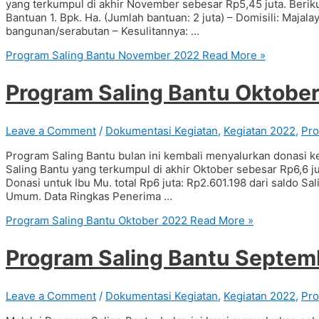
yang terkumpul di akhir November sebesar Rp5,45 juta. Berik
Bantuan 1. Bpk. Ha. (Jumlah bantuan: 2 juta) – Domisili: Maja
bangunan/serabutan – Kesulitannya: …
Program Saling Bantu November 2022
Read More »
Program Saling Bantu Oktobe
Leave a Comment
/
Dokumentasi Kegiatan
,
Kegiatan 2022
,
Pro
Program Saling Bantu bulan ini kembali menyalurkan donasi k
Saling Bantu yang terkumpul di akhir Oktober sebesar Rp6,6 ju
Donasi untuk Ibu Mu. total Rp6 juta: Rp2.601.198 dari saldo S
Umum. Data Ringkas Penerima …
Program Saling Bantu Oktober 2022
Read More »
Program Saling Bantu Septem
Leave a Comment
/
Dokumentasi Kegiatan
,
Kegiatan 2022
,
Pro