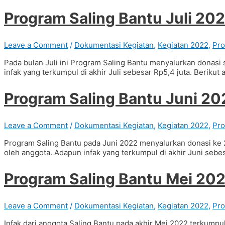
Program Saling Bantu Juli 20
Leave a Comment
/
Dokumentasi Kegiatan
,
Kegiatan 2022
,
Pro
Pada bulan Juli ini Program Saling Bantu menyalurkan donasi 
infak yang terkumpul di akhir Juli sebesar Rp5,4 juta. Berikut
Program Saling Bantu Juni 20
Leave a Comment
/
Dokumentasi Kegiatan
,
Kegiatan 2022
,
Pro
Program Saling Bantu pada Juni 2022 menyalurkan donasi ke 
oleh anggota. Adapun infak yang terkumpul di akhir Juni sebes
Program Saling Bantu Mei 20
Leave a Comment
/
Dokumentasi Kegiatan
,
Kegiatan 2022
,
Pro
Infak dari anggota Saling Bantu pada akhir Mei 2022 terkumpul