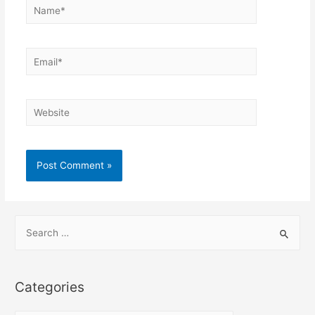
Name*
Email*
Website
S
e
a
r
Categories
c