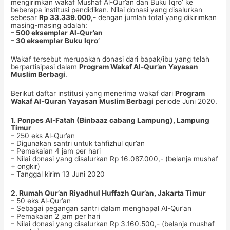
mengirimkan wakaf Mushaf Al-Qur’an dan Buku Iqro’ ke
beberapa institusi pendidikan. Nilai donasi yang disalurkan
sebesar
Rp 33.339.000,-
dengan jumlah total yang dikirimkan
masing-masing adalah:
– 500 eksemplar Al-Qur’an
– 30 eksemplar Buku Iqro’
Wakaf tersebut merupakan donasi dari bapak/ibu yang telah
berpartisipasi dalam
Program Wakaf Al-Qur’an Yayasan
Muslim Berbagi
.
Berikut daftar institusi yang menerima wakaf dari
Program
Wakaf Al-Quran Yayasan Muslim Berbagi
periode Juni 2020.
1. Ponpes Al-Fatah (Binbaaz cabang Lampung), Lampung
Timur
– 250 eks Al-Qur’an
– Digunakan santri untuk tahfizhul qur’an
– Pemakaian 4 jam per hari
– Nilai donasi yang disalurkan Rp 16.087.000,- (belanja mushaf
+ ongkir)
– Tanggal kirim 13 Juni 2020
2. Rumah Qur’an Riyadhul Huffazh Qur’an, Jakarta Timur
– 50 eks Al-Qur’an
– Sebagai pegangan santri dalam menghapal Al-Qur’an
– Pemakaian 2 jam per hari
– Nilai donasi yang disalurkan Rp 3.160.500,- (belanja mushaf