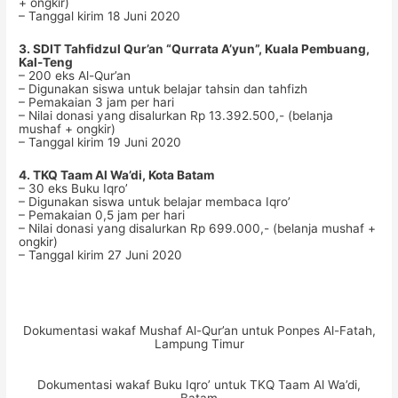
+ ongkir)
– Tanggal kirim 18 Juni 2020
3. SDIT Tahfidzul Qur’an “Qurrata A’yun”, Kuala Pembuang,
Kal-Teng
– 200 eks Al-Qur’an
– Digunakan siswa untuk belajar tahsin dan tahfizh
– Pemakaian 3 jam per hari
– Nilai donasi yang disalurkan Rp 13.392.500,- (belanja
mushaf + ongkir)
– Tanggal kirim 19 Juni 2020
4. TKQ Taam Al Wa’di, Kota Batam
– 30 eks Buku Iqro’
– Digunakan siswa untuk belajar membaca Iqro’
– Pemakaian 0,5 jam per hari
– Nilai donasi yang disalurkan Rp 699.000,- (belanja mushaf +
ongkir)
– Tanggal kirim 27 Juni 2020
Dokumentasi wakaf Mushaf Al-Qur’an untuk Ponpes Al-Fatah,
Lampung Timur
Dokumentasi wakaf Buku Iqro’ untuk TKQ Taam Al Wa’di,