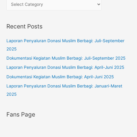
h
C
f
a
o
t
Recent Posts
r
e
:
g
Laporan Penyaluran Donasi Muslim Berbagi: Juli-September
o
2025
r
Dokumentasi Kegiatan Muslim Berbagi: Juli-September 2025
i
Laporan Penyaluran Donasi Muslim Berbagi: April-Juni 2025
e
s
Dokumentasi Kegiatan Muslim Berbagi: April-Juni 2025
Laporan Penyaluran Donasi Muslim Berbagi: Januari-Maret
2025
Fans Page